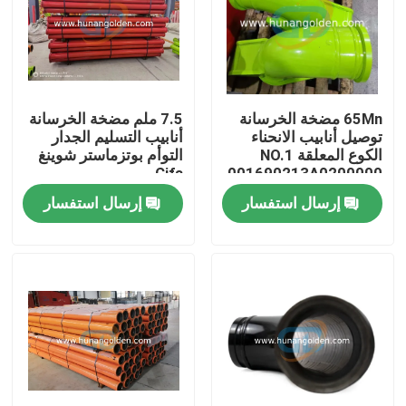
جولة في المعمل
رقابة جودة
65Mn مضخة الخرسانة
7.5 ملم مضخة الخرسانة
توصيل أنابيب الانحناء
أنابيب التسليم الجدار
الكوع المعلقة NO.1
التوأم بوتزماستر شوينغ
اتصل بنا
Cifa
001690213A0200000
إرسال استفسار
إرسال استفسار
أخبار
اطلب اقتباس
قطع غيار مضخة الخرسانة
أنبوب توصيل مضخة الخرسانة