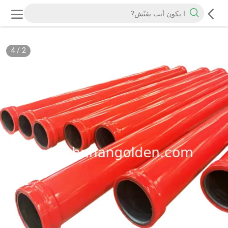
4
/
2