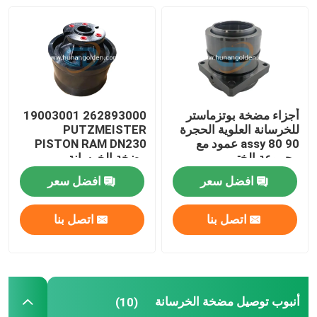
جولة في المعمل
رقابة جودة
أجزاء مضخة بوتزماستر
262893000 19003001
للخرسانة العلوية الحجرة
PUTZMEISTER
اتصل بنا
assy 80 90 عمود مع
PISTON RAM DN230
مجموعة الختم
مضخة الخرسانة
274893001 519127
أخبار
افضل سعر
افضل سعر
اتصل بنا
اتصل بنا
اطلب اقتباس
قطع غيار مضخة الخرسانة
أنبوب توصيل مضخة الخرسانة
(10)
أنبوب توصيل مضخة الخرسانة