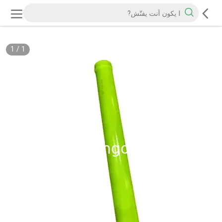
1
/
1