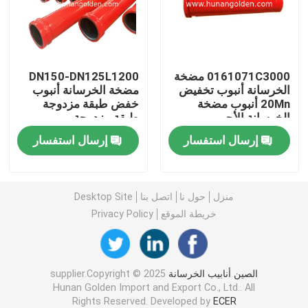
جولة في المعمل
0161071C3000 مضخة
DN150-DN125L1200
رقابة جودة
الخرسانة أنبوب تخفيض
مضخة الخرسانة أنبوب
20Mn أنبوب مضخة
خفض طبقة مزدوجة
الخرسانة الأحمر
طبقة مزدوجة
اتصل بنا
إرسال استفسار
إرسال استفسار
أخبار
منزل
حول نا
اتصل بنا
Desktop Site
اطلب اقتباس
خريطة الموقع
Privacy Policy
قطع غيار مضخة الخرسانة
الصين أنابيب الخرسانة
supplier.Copyright © 2025
Hunan Golden Import and Export Co., Ltd.. All
أنبوب توصيل مضخة الخرسانة
Rights Reserved. Developed by
ECER