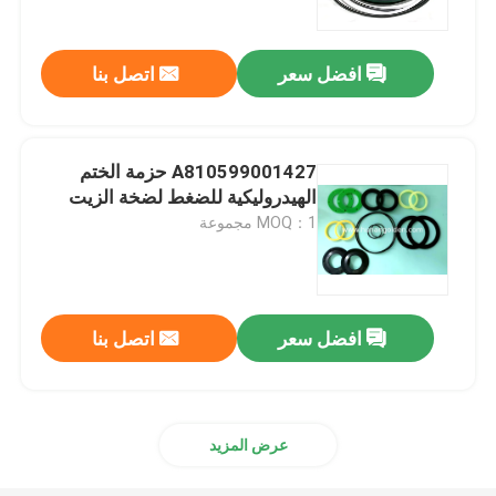
افضل سعر
اتصل بنا
A810599001427 حزمة الختم
الهيدروليكية للضغط لضخة الزيت
MOQ：1 مجموعة
افضل سعر
اتصل بنا
بيت
منتجات
عرض المزيد
معلومات عنا