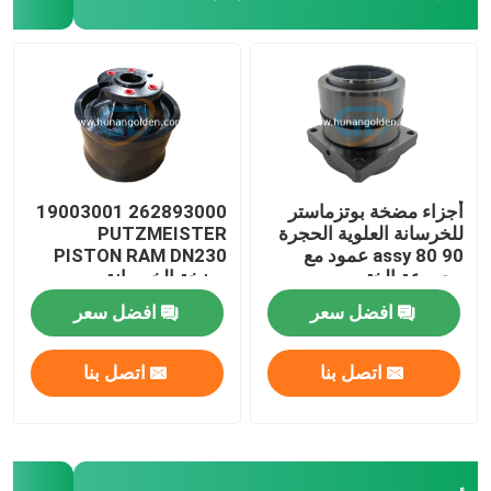
محرك مضخة الهيدروليكية للخرسانة
صمام التحكم الهيدروليكي
مجموعات ختم اسطوانة هيدروليكية
أجزاء مضخة بوتزماستر
262893000 19003001
للخرسانة العلوية الحجرة
PUTZMEISTER
assy 80 90 عمود مع
PISTON RAM DN230
حالة نقل مضخة الخرسانة
مجموعة الختم
مضخة الخرسانة
274893001 519127
افضل سعر
افضل سعر
مخفض دوار
اتصل بنا
اتصل بنا
أجزاء النيوماتيكية المركزية
تستخدم شاحنة مضخة الخرسانة