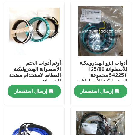
أدوات ايزو الهيدروليكية
أوتم أدوات الختم
للأسطوانة 125/80
الأسطوانة الهيدروليكية
542251 مجموعة
المطاط لاستخدام مضخة
الهيدروليكية للأسطوانات
الخرسانة
إرسال استفسار
إرسال استفسار
بيت
منتجات
معلومات عنا