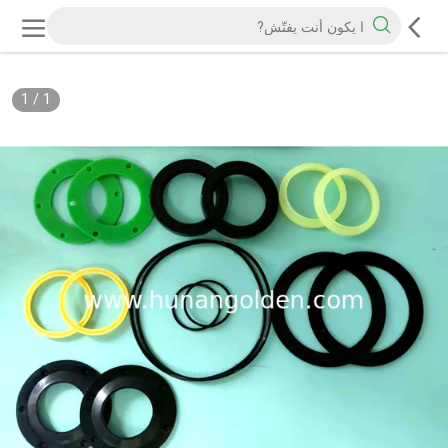
1
/
1