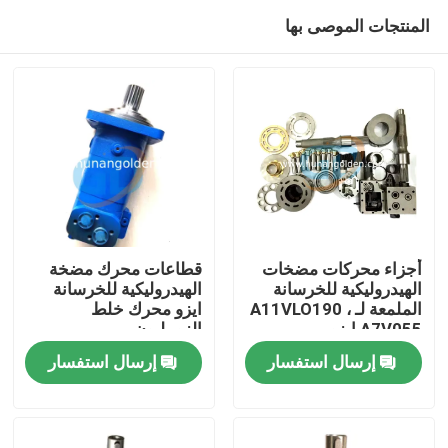
المنتجات الموصى بها
أجزاء محركات مضخات
قطاعات محرك مضخة
الهيدروليكية للخرسانة
الهيدروليكية للخرسانة
الملمعة لـ A11VLO190 ،
ايزو محرك خلط
بيت
A7V055 ايزو
الزومليون
إرسال استفسار
إرسال استفسار
منتجات
معلومات عنا