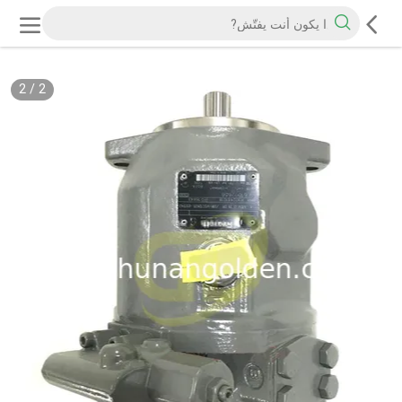
2
/
2