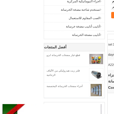
م
أجزاء النيوماتيكية المركزية
تستخدم شاحنة مضخة الخرسانة
الصب المقاوم للاستعمال
أنابيب أنابيب مضخة خرسانة
أنابيب مضخة الخرسانة
1 
أفضل المنتجات
قطع غيار مضخات الخرسانة ايزو
فلتر زيت هيدروليكي من الألياف
لتر,قطع غيار مضخات الخرسانة ساني زومليون,60176255 أجزاء
الزجاجية
انة
أجزاء مضخات الخرسانة المخصصة