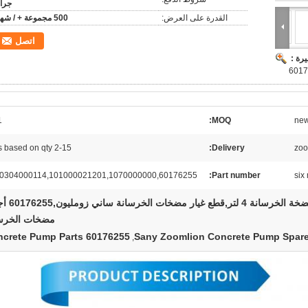
جرا
القدرة على العرض:
500 مجموعة + / شهر
اتصل
رة :
set
MOQ:
ne
2-15 days based on qty
Delivery:
zoo
60176255,A220304000114,101000021201,1070000000
Part number:
six
أجزاء احتياطية لمضخة الخرسانة 4 
مضخات الخرس
60176255 Concrete Pump Parts
Sany Zoomlion Concrete Pump Spare
,