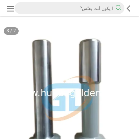
3
/
2