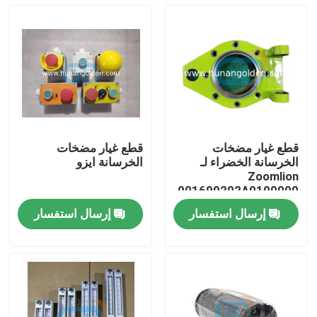
قطع غيار مضخات
قطع غيار مضخات
الخرسانة الخضراء لـ
الخرسانة ايزو
Zoomlion
001690202A0100000
إرسال استفسار
إرسال استفسار
بيت
منتجات
معلومات عنا