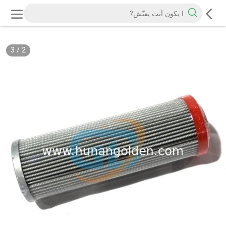
3
/
2