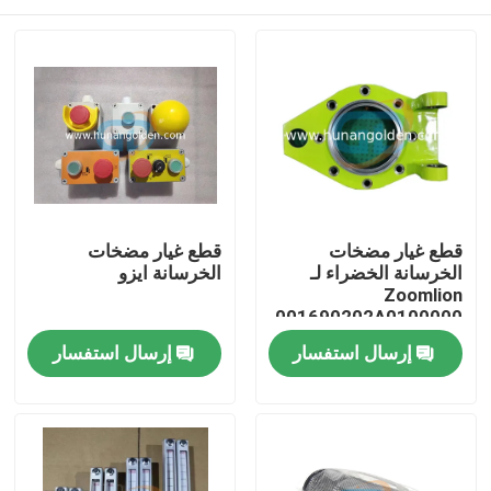
قطع غيار مضخات
قطع غيار مضخات
الخرسانة الخضراء لـ
الخرسانة ايزو
Zoomlion
001690202A0100000
بيت
إرسال استفسار
إرسال استفسار
منتجات
معلومات عنا