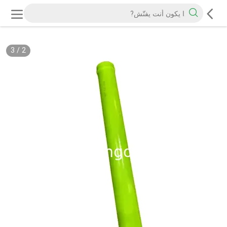
3
/
2