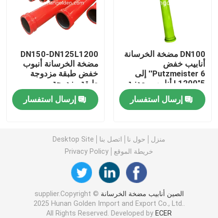
جولة في المعمل
DN100 مضخة الخرسانة
DN150-DN125L1200
رقابة جودة
أنابيب خفض
مضخة الخرسانة أنبوب
Putzmeister 6'' إلى
خفض طبقة مزدوجة
5"L1200 أنابيب معدنية
طبقة مزدوجة
اتصل بنا
مشددة
إرسال استفسار
إرسال استفسار
أخبار
منزل
حول نا
اتصل بنا
Desktop Site
اطلب اقتباس
خريطة الموقع
Privacy Policy
قطع غيار مضخة الخرسانة
الصين أنابيب مضخة الخرسانة
supplier.Copyright ©
2025 Hunan Golden Import and Export Co., Ltd..
أنبوب توصيل مضخة الخرسانة
All Rights Reserved. Developed by
ECER