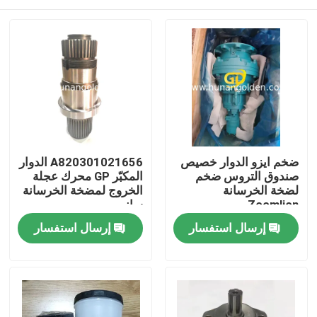
ضخم ايزو الدوار خصيص
A820301021656 الدوار
صندوق التروس ضخم
المكبّر GP محرك عجلة
لضخة الخرسانة
الخروج لمضخة الخرسانة
Zoomlion
ساني
بيت
إرسال استفسار
إرسال استفسار
منتجات
معلومات عنا