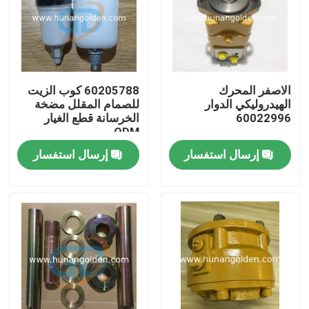
جولة في المعمل
رقابة جودة
الاصفر المحرك
60205788 كوب الزيت
الهيدروليكي الدوار
للصمام المقلل مضخة
60022996
الخرسانة قطع الغيار
اتصل بنا
ODM
إرسال استفسار
إرسال استفسار
أخبار
اطلب اقتباس
قطع غيار مضخة الخرسانة
أنبوب توصيل مضخة الخرسانة