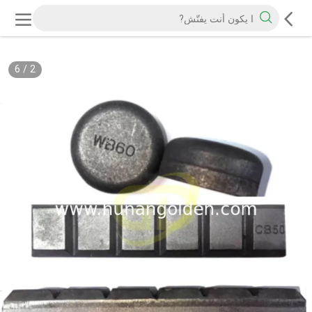
6
/
2