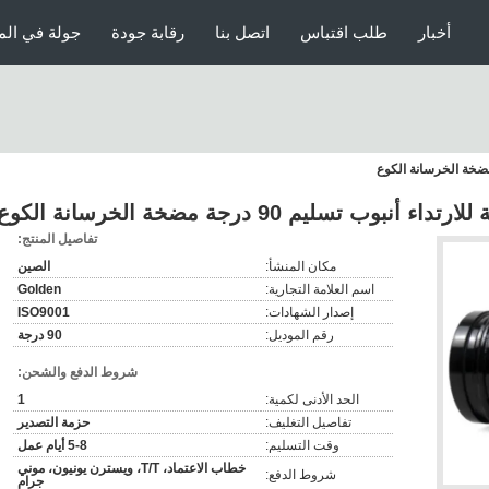
أخبار
طلب اقتباس
اتصل بنا
رقابة جودة
جولة في الم
 تسليم 90 درجة مضخة الخرسانة الكوع
تفاصيل المنتج:
مكان المنشأ:
الصين
اسم العلامة التجارية:
Golden
إصدار الشهادات:
ISO9001
رقم الموديل:
90 درجة
شروط الدفع والشحن:
الحد الأدنى لكمية:
1
تفاصيل التغليف:
حزمة التصدير
وقت التسليم:
5-8 أيام عمل
خطاب الاعتماد، T/T، ويسترن يونيون، موني
شروط الدفع:
جرام