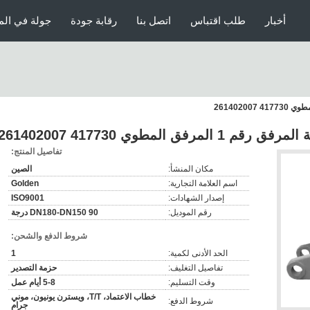
أخبار
طلب اقتباس
اتصل بنا
رقابة جودة
جولة في الم
المطوي 417730 261402007
تفاصيل المنتج:
مكان المنشأ:
الصين
اسم العلامة التجارية:
Golden
إصدار الشهادات:
ISO9001
رقم الموديل:
DN180-DN150 90 درجة
شروط الدفع والشحن:
الحد الأدنى لكمية:
1
تفاصيل التغليف:
حزمة التصدير
وقت التسليم:
5-8 أيام عمل
خطاب الاعتماد، T/T، ويسترن يونيون، موني
شروط الدفع:
جرام