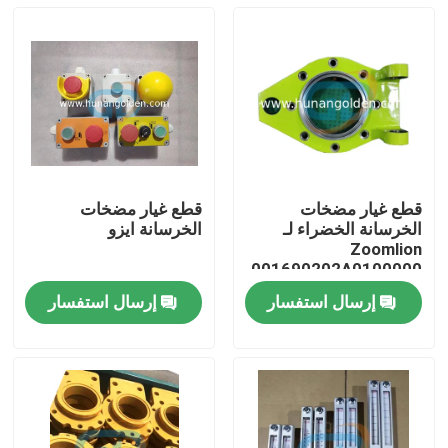
قطع غيار مضخات
قطع غيار مضخات
الخرسانة الخضراء لـ
الخرسانة ايزو
Zoomlion
001690202A0100000
إرسال استفسار
إرسال استفسار
بيت
منتجات
معلومات عنا