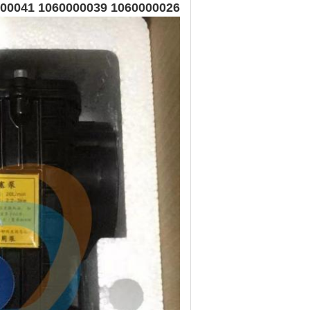
1060000026 1060000039 1069900041 مضخة مياه هيدروليكية لشاحنة ضخ الخرسانة