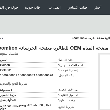
أخبار
طلب اقتباس
اتصل بنا
رقابة جودة
جولة في الم
م
تفاصيل المنتج:
مكان المنشأ:
الصين
اسم العلامة التجارية:
Golden
إصدار الشهادات:
ISO9001
رقم الموديل:
1060000026 1060000039 1069900041
شروط الدفع والشحن:
الحد الأدنى لكمية:
1 مجموعة
تفاصيل التغليف:
حزمة التصدير
وقت التسليم:
5-8 أيام عمل
خطاب الاعتماد، T/T، ويسترن يونيون، موني
شروط الدفع:
جرام