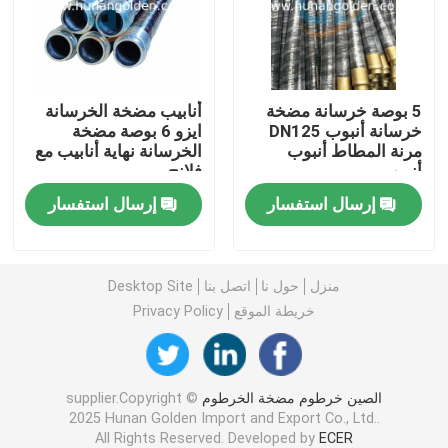
جولة في المعمل
5 بوصة خرسانة مضخة
أنابيب مضخة الخرسانة
رقابة جودة
خرسانة أنبوب DN125
ايزو 6 بوصة مضخة
مرنة المطاط أنبوب
الخرسانة نهاية أنابيب مع
أنبوب
فلانج
اتصل بنا
إرسال استفسار
إرسال استفسار
أخبار
منزل
حول نا
اتصل بنا
Desktop Site
اطلب اقتباس
خريطة الموقع
Privacy Policy
قطع غيار مضخة الخرسانة
الصين خرطوم مضخة الخرطوم
supplier.Copyright ©
2025 Hunan Golden Import and Export Co., Ltd..
أنبوب توصيل مضخة الخرسانة
All Rights Reserved. Developed by
ECER