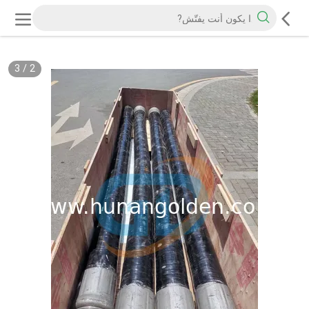
3
/
2