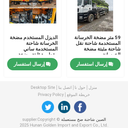
جولة في المعمل
رقابة جودة
59 متر مضخة الخرسانة
الديزل المستخدم مضخة
المستخدمة شاحنة نقل
الخرسانة شاحنة
شاحنة مثبتة مضخة
المستخدمة ساني
اتصل بنا
الخرسانة
مقطورة ثابتة مضخة
الخرسانة 18mpa
إرسال استفسار
إرسال استفسار
أخبار
منزل
حول نا
اتصل بنا
Desktop Site
اطلب اقتباس
خريطة الموقع
Privacy Policy
قطع غيار مضخة الخرسانة
الصين شاحنة ضخ مستعملة
supplier.Copyright ©
أنبوب توصيل مضخة الخرسانة
2025 Hunan Golden Import and Export Co., Ltd..