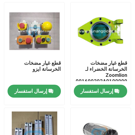
قطع غيار مضخات
قطع غيار مضخات
الخرسانة الخضراء لـ
الخرسانة ايزو
Zoomlion
001690202A0100000
إرسال استفسار
إرسال استفسار
بيت
منتجات
معلومات عنا