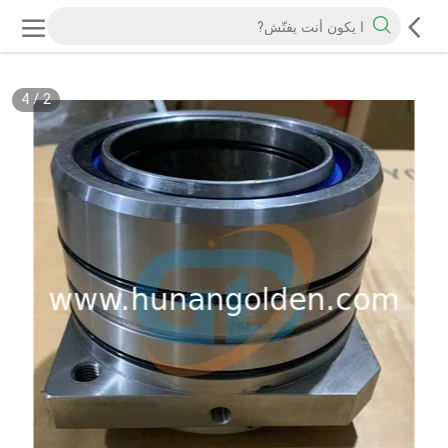
4
/
2