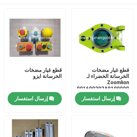
قطع غيار مضخات
قطع غيار مضخات
الخرسانة الخضراء لـ
الخرسانة ايزو
Zoomlion
001690202A0100000
بيت
إرسال استفسار
إرسال استفسار
منتجات
معلومات عنا