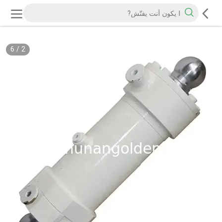
6
/
2