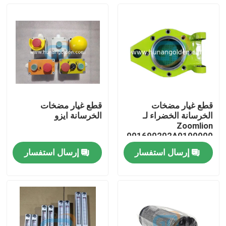
قطع غيار مضخات
قطع غيار مضخات
الخرسانة الخضراء لـ
الخرسانة ايزو
Zoomlion
001690202A0100000
إرسال استفسار
إرسال استفسار
بيت
منتجات
معلومات عنا