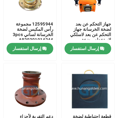
جولة في المعمل
جهاز التحكم عن بعد
12595944 مجموعة
لضخة الخرسانة جهاز
رأس المكبس لضخة
رقابة جودة
التحكم عن بعد لاسلكي
الخرسانة لساني 3pcs
لاستخدام مضخة
A820301014244
الخرسانة ساني زومليون
A820203001783
إرسال استفسار
إرسال استفسار
اتصل بنا
بوتزماستر
A820203001784
أخبار
اطلب اقتباس
قطع غيار مضخة الخرسانة
أنبوب توصيل مضخة الخرسانة
قطعة احتياطية لضخة
دعم التفريغ لأجزاء