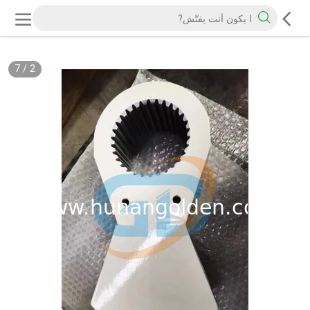
7
/
2