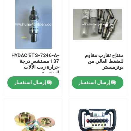
مفتاح تقارب مقاوم
HYDAC ETS-7246-A-
للضغط العالي من
137 مستشعر درجة
بوتزميستر
حرارة زيت الآلات
الهندسية
إرسال استفسار
إرسال استفسار
بيت
منتجات
معلومات عنا