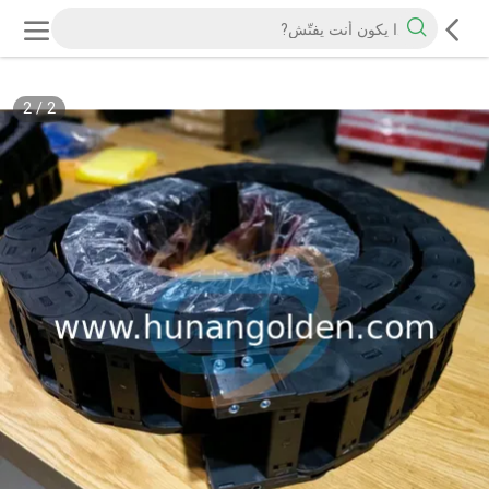
2
/
2