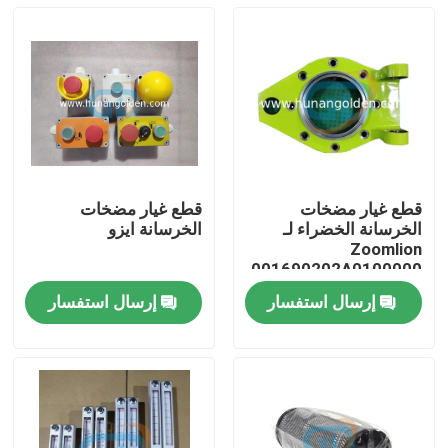
قطع غيار مضخات
قطع غيار مضخات
الخرسانة الخضراء لـ
الخرسانة ايزو
Zoomlion
001690202A0100000
إرسال استفسار
إرسال استفسار
بيت
منتجات
معلومات عنا