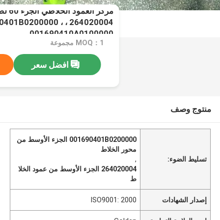
مركز ال
 ، 001690401B0200000 ،
001690410A0100000
MOQ：1 مجموعة
افضل سعر
منتوج وصف
001690401B0200000 الجزء الأوسط من
محور الخلاط
تسليط الضوء:
,
264020004 الجزء الأوسط من عمود الخلا
ط
إصدار الشهادات
ISO9001: 2000