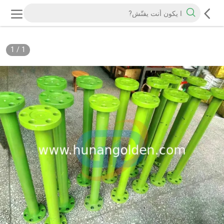
1
/
1