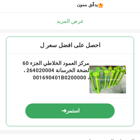
يدقّق ممون
عرض المزيد
احصل على افضل سعر ل
مركز العمود الخلاطي الجزء 60
لضخة الخرسانة 264020004 ،
001690401B0200000 ،
001690410A0100000
استمر