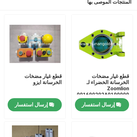
المنتجات الموصى بها
قطع غيار مضخات
قطع غيار مضخات
الخرسانة الخضراء لـ
الخرسانة ايزو
Zoomlion
001690202A0100000
بيت
إرسال استفسار
إرسال استفسار
منتجات
معلومات عنا