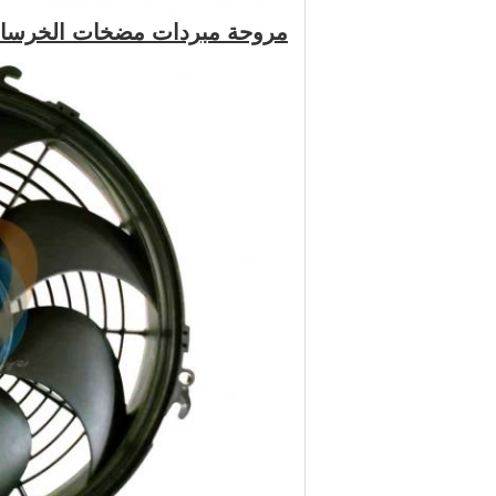
مروحة مبردات مضخات الخرسانة zoomlion مروحة تبريد كهربائية 00220