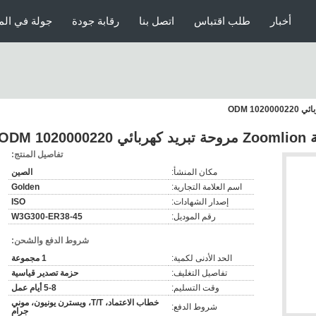
أخبار
طلب اقتباس
اتصل بنا
رقابة جودة
جولة في الم
ODM
تفاصيل المنتج:
مكان المنشأ:
الصين
اسم العلامة التجارية:
Golden
إصدار الشهادات:
ISO
رقم الموديل:
W3G300-ER38-45
شروط الدفع والشحن:
الحد الأدنى لكمية:
1 مجموعة
تفاصيل التغليف:
حزمة تصدير قياسية
وقت التسليم:
5-8 أيام عمل
خطاب الاعتماد، T/T، ويسترن يونيون، موني
شروط الدفع:
جرام