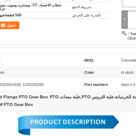
خطاب الاعتماد، T/T، ويسترن يونيون، مو
شروط الدفع:
جرا
القدرة على العرض:
500 قطعة/شهر
اتصل
رة :
set
MOQ:
Concrete
den
Color:
in stock
0203001630, 1140105260
Part numbers:
2-5 days
نة,علبة التروس PTO,علبة معدات PTO
d Flange PTO Gear Box
,
M PTO Gear Box