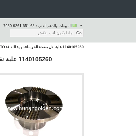
المبيعات والدعم الفنى：
86-156-1629-0897
Go
1140105260 علبة نقل مضخة الخرسانة نهاية اللفافة PTO علبة التروس OEM A820203001630