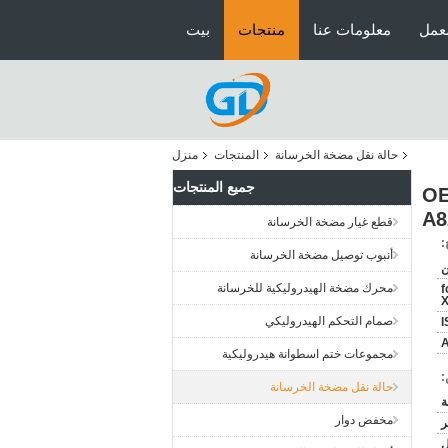
عمل
معلومات عنا
منتجات
بيت
حالة نقل مضخة الخرسانة
المنتجات
منزل
جميع المنتجات
انة نهاية اللفافة PTO علبة التروس OEM
A8
قطع غيار مضخة الخرسانة
:
أنبوب توصيل مضخة الخرسانة
ن
محرك مضخة الهيدروليكية للخرسانة
f
صمام التحكم الهيدروليكي
I
A
مجموعات ختم اسطوانة هيدروليكية
:
حالة نقل مضخة الخرسانة
مخفض دوار
ر