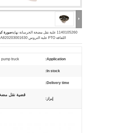
1140105260 علبة نقل مضخة الخرسانة نهاية
صورة كبي
اللفافة PTO علبة التروس OEM A820203001630
 pump truck
Application:
In stock:
Delivery time:
قضية نقل مضخة الخرسا
إبراز: