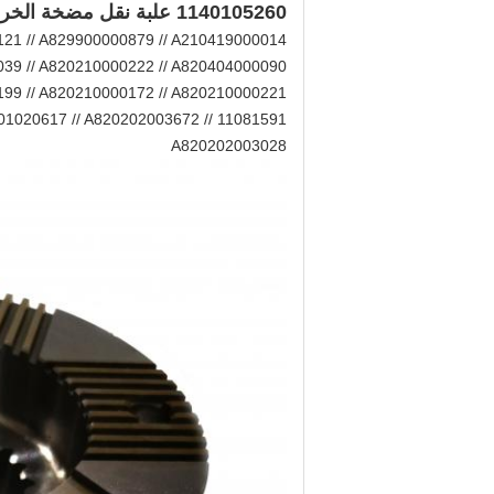
1140105260 علبة نقل مضخة الخرسانة A820203001630
121 // A829900000879 // A210419000014
039 // A820210000222 // A820404000090
199 // A820210000172 // A820210000221
01020617 // A820202003672 // 11081591
A820202003028