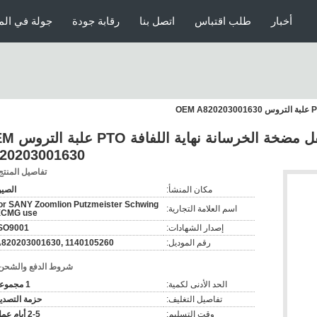
أخبار
طلب اقتباس
اتصل بنا
رقابة جودة
جولة في الم
1140105260 علبة نقل مضخة الخرس
20203001630
تفاصيل المنتج
مكان المنشأ:
الصي
or SANY Zoomlion Putzmeister Schwing
اسم العلامة التجارية:
XCMG use
إصدار الشهادات:
SO9001
رقم الموديل:
820203001630, 1140105260
شروط الدفع والشحن
الحد الأدنى لكمية:
1 مجموعة
تفاصيل التغليف:
حزمة التصدي
وقت التسليم:
2-5 أيام عمل