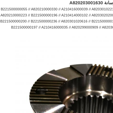
B221500000055 // A820210000330 // A210416000039 // A820301022
A820210000223 // B221500000196 // A210414000102 // A820302020
B221500000200 // B221500000236 // A820301020616 // B221500000
B221500000197 // A210416000035 // A820299000909 // A8203