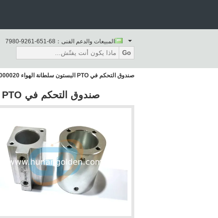
المبيعات والدعم الفنى：
86-156-1629-0897
Go
صندوق التحكم في PTO البستون سلطانة الهواء A820405000020 تجميع حالة نقل
صندوق التحكم في PTO البستون سلطانة الهواء A820405000020 تجميع حالة نقل