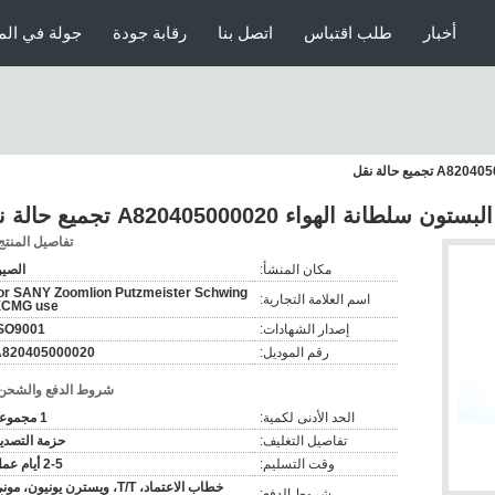
أخبار
طلب اقتباس
اتصل بنا
رقابة جودة
جولة في الم
تفاصيل المنتج
مكان المنشأ:
الصي
or SANY Zoomlion Putzmeister Schwing
اسم العلامة التجارية:
XCMG use
إصدار الشهادات:
SO9001
رقم الموديل:
A820405000020
شروط الدفع والشحن
الحد الأدنى لكمية:
1 مجموعة
تفاصيل التغليف:
حزمة التصدي
وقت التسليم:
2-5 أيام عمل
خطاب الاعتماد، T/T، ويسترن يونيون، مو
شروط الدفع: