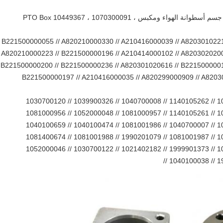
A820405000020 علبة نقل مضخة الخرسانة جسم أسطوانة الهواء ومكبس PTO Box 10449367 ، 1070300091 ،
B221500000055 // A820210000330 // A210416000039 // A820301022
A820210000223 // B221500000196 // A210414000102 // A820302020
B221500000200 // B221500000236 // A820301020616 // B221500000
B221500000197 // A210416000035 // A820299000909 // A8203