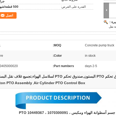
جرا
القدرة على العرض:
500 قطعة/شهر
اتصل
رة :
set
MOQ:
Concrete pump truck
ure
Color:
in stock
0405000020
Part numbers:
2-5 days
كم PTO لسلاسل الهواء,تجميع غلاف نقل البستون
ston PTO Assembly
Air Cylinder PTO Control Box
,
A820405000020 علبة نقل مضخة الخرسانة جسم أسطوانة الهواء ومكبس PTO 10449367 ، 1070300091 ،