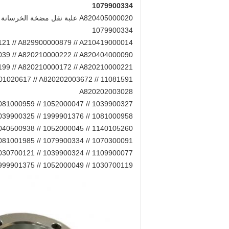
1079900334
1079900334
121 // A829900000879 // A210419000014
039 // A820210000222 // A820404000090
199 // A820210000172 // A820210000221
01020617 // A820202003672 // 11081591
A820202003028
1039900327 // 1052000047 // 1081000959 // 1140105262 // 1040700008 // 1039900326 // 1030700120
1081000958 // 1999901376 // 1039900325 // 1140105261 // 1081000957 // 1052000048 // 1081000956
1140105260 // 1052000045 // 1040500938 // 1040700007 // 1081001986 // 1040100474 // 1040100659
1070300091 // 1079900334 // 1081001985 // 1081001987 // 1990201079 // 1081001988 // 1081400674
1109900077 // 1039900324 // 1030700121 // 1999901373 // 1021402182 // 1030700122 // 1052000046
1030700119 // 1052000049 // 1999901375 // 1040100038 //